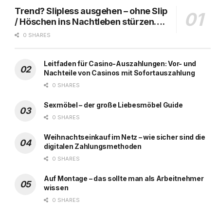
Trend? Slipless ausgehen – ohne Slip
/ Höschen ins Nachtleben stürzen….
0 SHARES
Leitfaden für Casino-Auszahlungen: Vor- und
Nachteile von Casinos mit Sofortauszahlung
0 SHARES
Sexmöbel – der große Liebesmöbel Guide
0 SHARES
Weihnachtseinkauf im Netz – wie sicher sind die
digitalen Zahlungsmethoden
0 SHARES
Auf Montage – das sollte man als Arbeitnehmer
wissen
0 SHARES