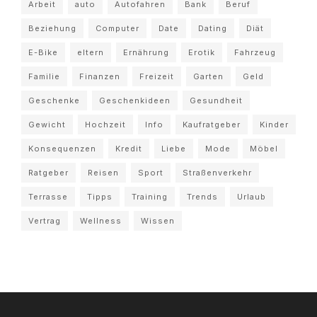
Arbeit
auto
Autofahren
Bank
Beruf
Beziehung
Computer
Date
Dating
Diät
E-Bike
eltern
Ernährung
Erotik
Fahrzeug
Familie
Finanzen
Freizeit
Garten
Geld
Geschenke
Geschenkideen
Gesundheit
Gewicht
Hochzeit
Info
Kaufratgeber
Kinder
Konsequenzen
Kredit
Liebe
Mode
Möbel
Ratgeber
Reisen
Sport
Straßenverkehr
Terrasse
Tipps
Training
Trends
Urlaub
Vertrag
Wellness
Wissen