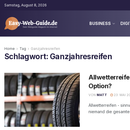
Samstag, August 8, 2026
BUSINESS
DIGI
Home
Tag
Ganzjahresreifen
Schlagwort:
Ganzjahresreifen
Allwetterreife
Option?
VON
MATT
23. MAI 2
Allwetterreifen - sin
niemand die gesamte S