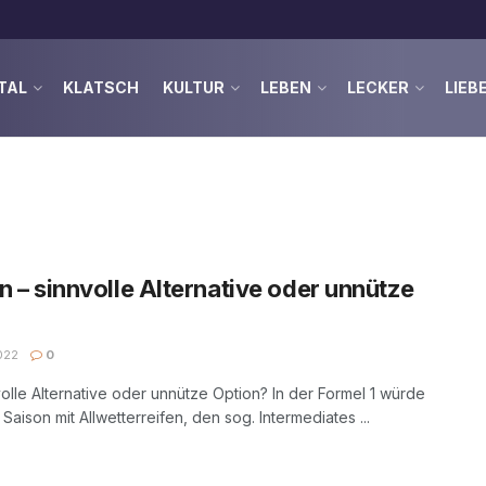
TAL
KLATSCH
KULTUR
LEBEN
LECKER
LIEB
n – sinnvolle Alternative oder unnütze
022
0
nvolle Alternative oder unnütze Option? In der Formel 1 würde
aison mit Allwetterreifen, den sog. Intermediates ...