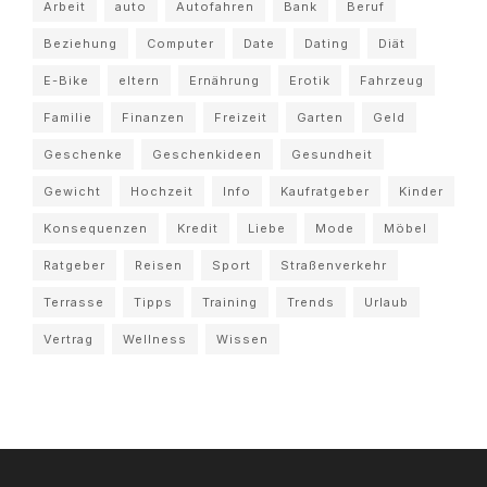
Arbeit
auto
Autofahren
Bank
Beruf
Beziehung
Computer
Date
Dating
Diät
E-Bike
eltern
Ernährung
Erotik
Fahrzeug
Familie
Finanzen
Freizeit
Garten
Geld
Geschenke
Geschenkideen
Gesundheit
Gewicht
Hochzeit
Info
Kaufratgeber
Kinder
Konsequenzen
Kredit
Liebe
Mode
Möbel
Ratgeber
Reisen
Sport
Straßenverkehr
Terrasse
Tipps
Training
Trends
Urlaub
Vertrag
Wellness
Wissen