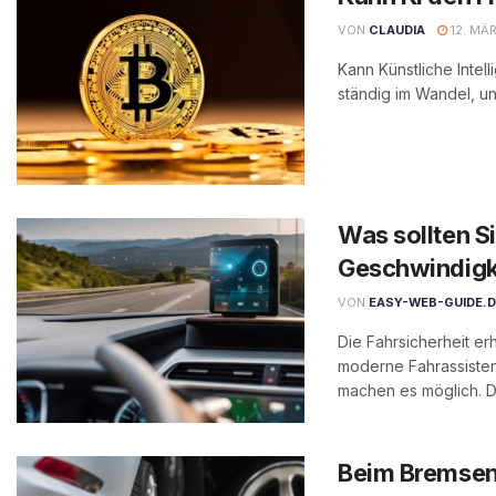
VON
CLAUDIA
12. MÄ
Kann Künstliche Intel
ständig im Wandel, und
Was sollten S
Geschwindigk
VON
EASY-WEB-GUIDE.
Die Fahrsicherheit er
moderne Fahrassiste
machen es möglich. Do
Beim Bremsen 