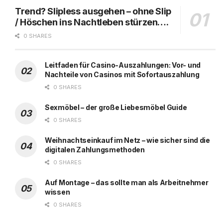
Trend? Slipless ausgehen – ohne Slip
/ Höschen ins Nachtleben stürzen….
0 SHARES
Leitfaden für Casino-Auszahlungen: Vor- und
Nachteile von Casinos mit Sofortauszahlung
0 SHARES
Sexmöbel – der große Liebesmöbel Guide
0 SHARES
Weihnachtseinkauf im Netz – wie sicher sind die
digitalen Zahlungsmethoden
0 SHARES
Auf Montage – das sollte man als Arbeitnehmer
wissen
0 SHARES