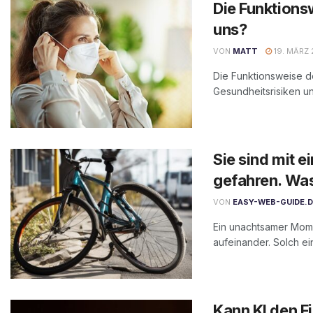
Die Funktions
uns?
VON
MATT
19. MÄRZ
Die Funktionsweise de
Gesundheitsrisiken u
Sie sind mit 
gefahren. Was
VON
EASY-WEB-GUIDE.
Ein unachtsamer Momen
aufeinander. Solch ein
Kann KI den F