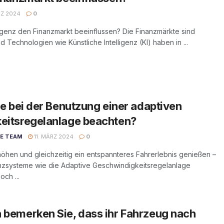
RZ 2024
0
ligenz den Finanzmarkt beeinflussen? Die Finanzmärkte sind
 Technologien wie Künstliche Intelligenz (KI) haben in ...
ie bei der Benutzung einer adaptiven
eitsregelanlage beachten?
DE TEAM
11. MÄRZ 2024
0
höhen und gleichzeitig ein entspannteres Fahrerlebnis genießen –
nzsysteme wie die Adaptive Geschwindigkeitsregelanlage
ch ...
bemerken Sie, dass ihr Fahrzeug nach