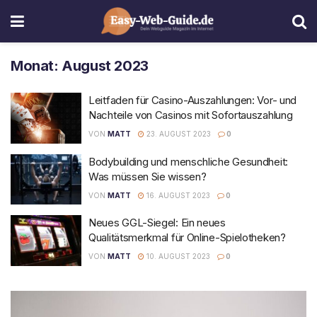
Monat:
August 2023
Leitfaden für Casino-Auszahlungen: Vor- und
Nachteile von Casinos mit Sofortauszahlung
VON
MATT
23. AUGUST 2023
0
Bodybuilding und menschliche Gesundheit:
Was müssen Sie wissen?
VON
MATT
16. AUGUST 2023
0
Neues GGL-Siegel: Ein neues
Qualitätsmerkmal für Online-Spielotheken?
VON
MATT
10. AUGUST 2023
0