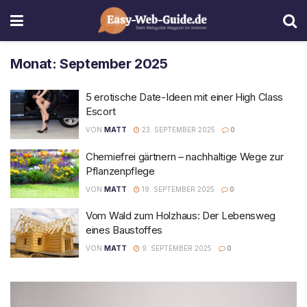
Monat:
September 2025
5 erotische Date-Ideen mit einer High Class
Escort
VON
MATT
23. SEPTEMBER 2025
0
Chemiefrei gärtnern – nachhaltige Wege zur
Pflanzenpflege
VON
MATT
19. SEPTEMBER 2025
0
Vom Wald zum Holzhaus: Der Lebensweg
eines Baustoffes
VON
MATT
9. SEPTEMBER 2025
0