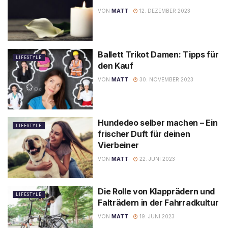
VON
MATT
12. DEZEMBER 2023
Ballett Trikot Damen: Tipps für
LIFESTYLE
den Kauf
VON
MATT
30. NOVEMBER 2023
Hundedeo selber machen – Ein
LIFESTYLE
frischer Duft für deinen
Vierbeiner
VON
MATT
22. JUNI 2023
Die Rolle von Klapprädern und
LIFESTYLE
Falträdern in der Fahrradkultur
VON
MATT
19. JUNI 2023