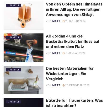
Von den Gipfeln des Himalayas
LIFESTYLE
in Ihren Alltag: Die vielfältigen
Anwendungen von Shilajit
VON
MATT
11. JANUAR 2024
Air Jordan 4 und die
LIFESTYLE
Basketballkultur: Einfluss auf
und neben dem Platz
VON
MATT
8. JANUAR 2024
Die besten Materialien für
LIFESTYLE
Wickelunterlagen: Ein
Vergleich
VON
MATT
12. DEZEMBER 2023
Etikette für Trauerkarten: Was
LIFESTYLE
ist zu beachten?