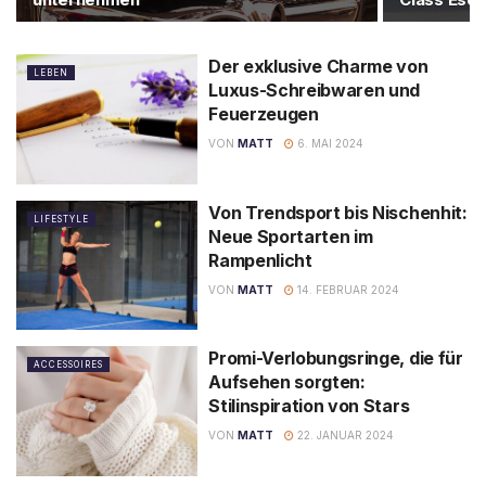
Der exklusive Charme von
LEBEN
Luxus-Schreibwaren und
Feuerzeugen
VON
MATT
6. MAI 2024
Von Trendsport bis Nischenhit:
LIFESTYLE
Neue Sportarten im
Rampenlicht
VON
MATT
14. FEBRUAR 2024
Promi-Verlobungsringe, die für
ACCESSOIRES
Aufsehen sorgten:
Stilinspiration von Stars
VON
MATT
22. JANUAR 2024