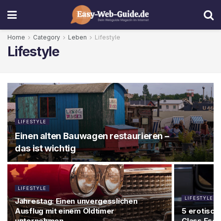
Home
Category
Leben
Lifestyle
Lifestyle
LIFESTYLE
Einen alten Bauwagen restaurieren –
das ist wichtig
LIFESTYLE
LIFESTYLE
Jahrestag: Einen unvergesslichen
Ausflug mit einem Oldtimer
5 erotisch
unternehmen
Class Esco