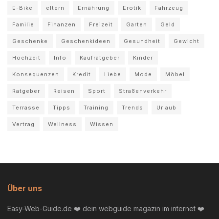
E-Bike
eltern
Ernährung
Erotik
Fahrzeug
Familie
Finanzen
Freizeit
Garten
Geld
Geschenke
Geschenkideen
Gesundheit
Gewicht
Hochzeit
Info
Kaufratgeber
Kinder
Konsequenzen
Kredit
Liebe
Mode
Möbel
Ratgeber
Reisen
Sport
Straßenverkehr
Terrasse
Tipps
Training
Trends
Urlaub
Vertrag
Wellness
Wissen
Über uns
Easy-Web-Guide.de ❤️ dein webguide magazin im internet ❤️