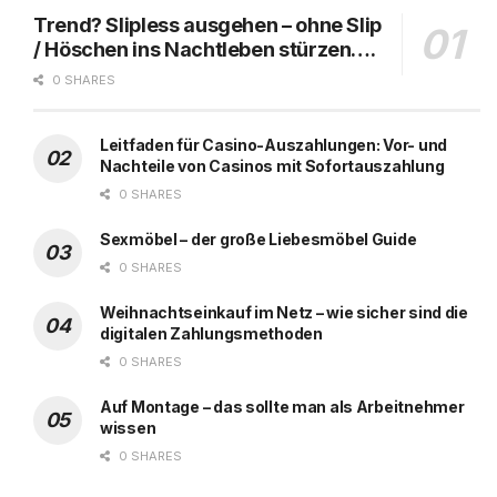
Trend? Slipless ausgehen – ohne Slip
/ Höschen ins Nachtleben stürzen….
0 SHARES
Leitfaden für Casino-Auszahlungen: Vor- und
Nachteile von Casinos mit Sofortauszahlung
0 SHARES
Sexmöbel – der große Liebesmöbel Guide
0 SHARES
Weihnachtseinkauf im Netz – wie sicher sind die
digitalen Zahlungsmethoden
0 SHARES
Auf Montage – das sollte man als Arbeitnehmer
wissen
0 SHARES