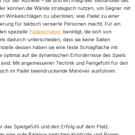
 nur der Ästhetik – sie sind ein integraler Bestandteil des
eler können die Wände strategisch nutzen, um Gegner mit
n Winkelschlägen zu überlisten, was Padel zu einer
rung für taktisch versierte Personen macht. Für ein
en spezielle
Padelschläger
benötigt, die sich von
ts dadurch unterscheiden, dass sie keine Saiten
nstelle dessen haben sie eine feste Schlagfläche mit
e optimal auf die dynamischen Erfordernisse des Spiels
 sind. Mit angemessener Technik und Feingefühl für den
n sich im Padel beeindruckende Manöver ausführen.
ür das Spielgefühl und den Erfolg auf dem Platz.
 das eine gute Balance zwischen Kontrolle und Power