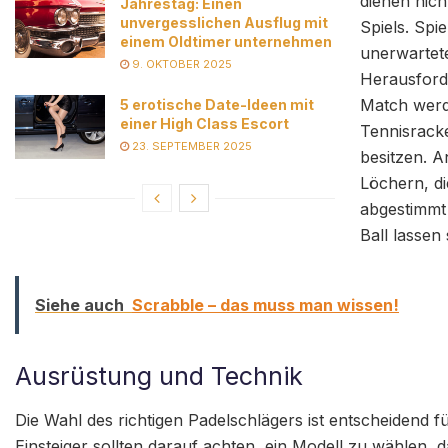
dienen nicht
Jahrestag: Einen
unvergesslichen Ausflug mit
Spiels. Spi
einem Oldtimer unternehmen
unerwartete
9. OKTOBER 2025
Herausforde
Match werd
5 erotische Date-Ideen mit
einer High Class Escort
Tennisracke
23. SEPTEMBER 2025
besitzen. A
Löchern, di
abgestimmt
Ball lasse
Siehe auch
Scrabble – das muss man wissen!
Ausrüstung und Technik
Die Wahl des richtigen Padelschlägers ist entscheidend f
Einsteiger sollten darauf achten, ein Modell zu wählen,