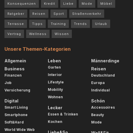
Konsequenzen
Kredit
Liebe
Mode
Möbel
Ratgeber
Reisen
Sport
Straßenverkehr
Terrasse
Tipps
Training
Trends
Urlaub
Vertrag
Wellness
Wissen
Unsere Themen-Kategorien
Allgemein
Leben
Männerdinge
Garten
Business
Reisen
Interior
Finanzen
Deutschland
Lifestyle
Job
Europa
Mobility
Versicherung
Individual
Wohnen
Digital
Schön
Smart Living
Lecker
Accessoires
Essen & Trinken
Smartphone
Beauty
Kochen
Soft&Hard
Mode
World Wide Web
Liebe&So
Well&Fit