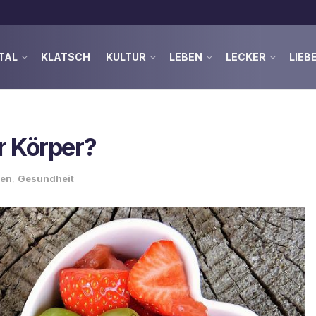
TAL
KLATSCH
KULTUR
LEBEN
LECKER
LIEB
r Körper?
ken
,
Gesundheit