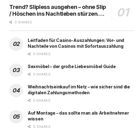
Trend? Slipless ausgehen – ohne Slip
/ Höschen ins Nachtleben stürzen….
0 SHARES
Leitfaden für Casino-Auszahlungen: Vor- und
Nachteile von Casinos mit Sofortauszahlung
0 SHARES
Sexmöbel – der große Liebesmöbel Guide
0 SHARES
Weihnachtseinkauf im Netz – wie sicher sind die
digitalen Zahlungsmethoden
0 SHARES
Auf Montage – das sollte man als Arbeitnehmer
wissen
0 SHARES