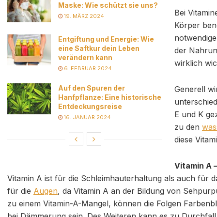
Maske: Wie schützt sie uns?
Bei Vitamin
19. MÄRZ 2024
Körper benö
notwendigen
Entgiftung und Energie: Wie
eine Saftkur dein Leben
der Nahrun
verändern kann
wirklich wi
6. FEBRUAR 2024
Auf den Spuren der
Generell wi
Hanfpflanze: Eine historische
unterschied
Entdeckungsreise
E und K gez
16. JANUAR 2024
zu den
was
diese Vitam
Vitamin A –
Vitamin A ist für die Schleimhauterhaltung als auch für 
für die
Augen
, da Vitamin A an der Bildung von Sehpurp
zu einem Vitamin-A-Mangel, können die Folgen Farbenbli
bei Dämmerung sein. Des Weiteren kann es zu Durchfal