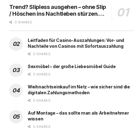
Trend? Slipless ausgehen – ohne Slip
/ Höschen ins Nachtleben stürzen….
0 SHARES
Leitfaden für Casino-Auszahlungen: Vor- und
Nachteile von Casinos mit Sofortauszahlung
0 SHARES
Sexmöbel – der große Liebesmöbel Guide
0 SHARES
Weihnachtseinkauf im Netz – wie sicher sind die
digitalen Zahlungsmethoden
0 SHARES
Auf Montage – das sollte man als Arbeitnehmer
wissen
0 SHARES