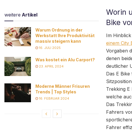
Worin u
weitere
Artikel
Bike vo
Warum Ordnung in der
Im Hinblick
Werkstatt Ihre Produktivität
massiv steigern kann
einem City 
16. JULI 2025
Vorgaben d
denen beide
Was kostet ein Alu Carport?
deutlicher U
23. APRIL 2024
Das E Bike 
Sitzpositio
Moderne Männer Frisuren
Trekking E 
Trends | Top Styles
welche auch
16. FEBRUAR 2024
Das Trekkin
Fahrers vo
sportlicher
Fahrer effiz