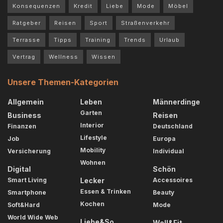
Konsequenzen
Kredit
Liebe
Mode
Möbel
Ratgeber
Reisen
Sport
Straßenverkehr
Terrasse
Tipps
Training
Trends
Urlaub
Vertrag
Wellness
Wissen
Unsere Themen-Kategorien
Allgemein
Leben
Männerdinge
Garten
Business
Reisen
Interior
Finanzen
Deutschland
Lifestyle
Job
Europa
Mobility
Versicherung
Individual
Wohnen
Digital
Schön
Smart Living
Lecker
Accessoires
Essen & Trinken
Smartphone
Beauty
Kochen
Soft&Hard
Mode
World Wide Web
Liebe&So
Well&Fit