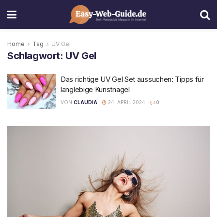
Home
Tag
UV Gel
Schlagwort:
UV Gel
Das richtige UV Gel Set aussuchen: Tipps für
langlebige Kunstnägel
VON
CLAUDIA
24. APRIL 2024
0