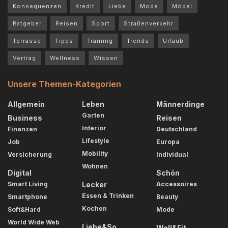
Konsequenzen
Kredit
Liebe
Mode
Möbel
Ratgeber
Reisen
Sport
Straßenverkehr
Terrasse
Tipps
Training
Trends
Urlaub
Vertrag
Wellness
Wissen
Unsere Themen-Kategorien
Allgemein
Leben
Männerdinge
Garten
Business
Reisen
Interior
Finanzen
Deutschland
Lifestyle
Job
Europa
Mobility
Versicherung
Individual
Wohnen
Digital
Schön
Smart Living
Lecker
Accessoires
Essen & Trinken
Smartphone
Beauty
Kochen
Soft&Hard
Mode
World Wide Web
Liebe&So
Well&Fit