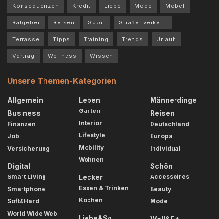
Konsequenzen
Kredit
Liebe
Mode
Möbel
Ratgeber
Reisen
Sport
Straßenverkehr
Terrasse
Tipps
Training
Trends
Urlaub
Vertrag
Wellness
Wissen
Unsere Themen-Kategorien
Allgemein
Leben
Männerdinge
Garten
Business
Reisen
Interior
Finanzen
Deutschland
Lifestyle
Job
Europa
Mobility
Versicherung
Individual
Wohnen
Digital
Schön
Smart Living
Lecker
Accessoires
Essen & Trinken
Smartphone
Beauty
Kochen
Soft&Hard
Mode
World Wide Web
Liebe&So
Well&Fit