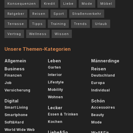
Konsequenzen
Kredit
Liebe
Mode
Möbel
Ratgeber
Reisen
Sport
Straßenverkehr
Terrasse
Tipps
Training
Trends
Urlaub
Vertrag
Wellness
Wissen
Unsere Themen-Kategorien
Allgemein
Leben
Männerdinge
Garten
Business
Reisen
Interior
Finanzen
Deutschland
Lifestyle
Job
Europa
Mobility
Versicherung
Individual
Wohnen
Digital
Schön
Smart Living
Lecker
Accessoires
Essen & Trinken
Smartphone
Beauty
Kochen
Soft&Hard
Mode
World Wide Web
Liebe&So
Well&Fit