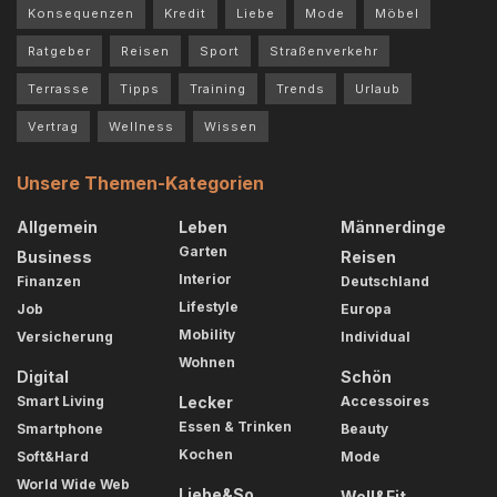
Konsequenzen
Kredit
Liebe
Mode
Möbel
Ratgeber
Reisen
Sport
Straßenverkehr
Terrasse
Tipps
Training
Trends
Urlaub
Vertrag
Wellness
Wissen
Unsere Themen-Kategorien
Allgemein
Leben
Männerdinge
Garten
Business
Reisen
Interior
Finanzen
Deutschland
Lifestyle
Job
Europa
Mobility
Versicherung
Individual
Wohnen
Digital
Schön
Smart Living
Lecker
Accessoires
Essen & Trinken
Smartphone
Beauty
Kochen
Soft&Hard
Mode
World Wide Web
Liebe&So
Well&Fit