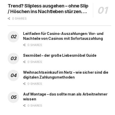
Trend? Slipless ausgehen – ohne Slip
/ Höschen ins Nachtleben stürzen….
0 SHARES
Leitfaden für Casino-Auszahlungen: Vor- und
Nachteile von Casinos mit Sofortauszahlung
0 SHARES
Sexmöbel – der große Liebesmöbel Guide
0 SHARES
Weihnachtseinkauf im Netz – wie sicher sind die
digitalen Zahlungsmethoden
0 SHARES
Auf Montage – das sollte man als Arbeitnehmer
wissen
0 SHARES