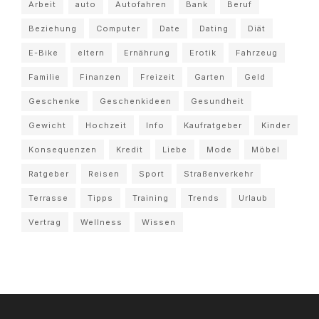
Arbeit
auto
Autofahren
Bank
Beruf
Beziehung
Computer
Date
Dating
Diät
E-Bike
eltern
Ernährung
Erotik
Fahrzeug
Familie
Finanzen
Freizeit
Garten
Geld
Geschenke
Geschenkideen
Gesundheit
Gewicht
Hochzeit
Info
Kaufratgeber
Kinder
Konsequenzen
Kredit
Liebe
Mode
Möbel
Ratgeber
Reisen
Sport
Straßenverkehr
Terrasse
Tipps
Training
Trends
Urlaub
Vertrag
Wellness
Wissen