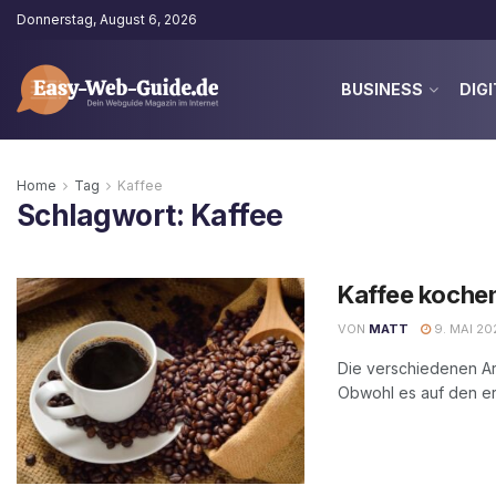
Donnerstag, August 6, 2026
BUSINESS
DIGI
Home
Tag
Kaffee
Schlagwort:
Kaffee
Kaffee kochen
VON
MATT
9. MAI 20
Die verschiedenen Ar
Obwohl es auf den ers