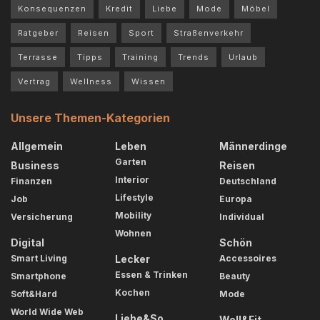
Konsequenzen
Kredit
Liebe
Mode
Möbel
Ratgeber
Reisen
Sport
Straßenverkehr
Terrasse
Tipps
Training
Trends
Urlaub
Vertrag
Wellness
Wissen
Unsere Themen-Kategorien
Allgemein
Leben
Männerdinge
Garten
Business
Reisen
Interior
Finanzen
Deutschland
Lifestyle
Job
Europa
Mobility
Versicherung
Individual
Wohnen
Digital
Schön
Smart Living
Lecker
Accessoires
Essen & Trinken
Smartphone
Beauty
Kochen
Soft&Hard
Mode
World Wide Web
Liebe&So
Well&Fit