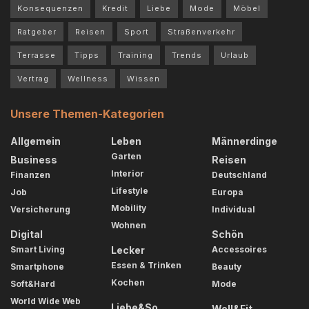
Konsequenzen
Kredit
Liebe
Mode
Möbel
Ratgeber
Reisen
Sport
Straßenverkehr
Terrasse
Tipps
Training
Trends
Urlaub
Vertrag
Wellness
Wissen
Unsere Themen-Kategorien
Allgemein
Leben
Männerdinge
Garten
Business
Reisen
Interior
Finanzen
Deutschland
Lifestyle
Job
Europa
Mobility
Versicherung
Individual
Wohnen
Digital
Schön
Smart Living
Lecker
Accessoires
Essen & Trinken
Smartphone
Beauty
Kochen
Soft&Hard
Mode
World Wide Web
Liebe&So
Well&Fit