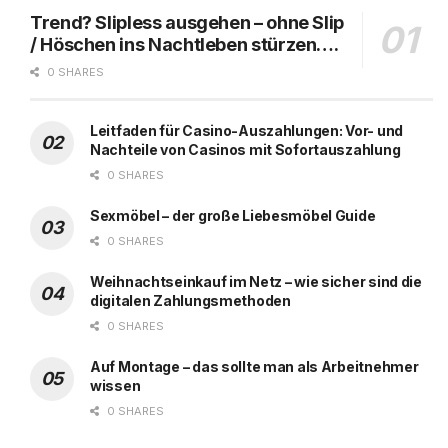
Trend? Slipless ausgehen – ohne Slip
/ Höschen ins Nachtleben stürzen….
0 SHARES
Leitfaden für Casino-Auszahlungen: Vor- und
Nachteile von Casinos mit Sofortauszahlung
0 SHARES
Sexmöbel – der große Liebesmöbel Guide
0 SHARES
Weihnachtseinkauf im Netz – wie sicher sind die
digitalen Zahlungsmethoden
0 SHARES
Auf Montage – das sollte man als Arbeitnehmer
wissen
0 SHARES