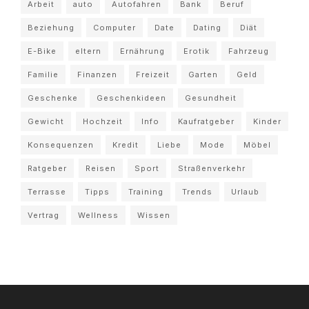
Arbeit
auto
Autofahren
Bank
Beruf
Beziehung
Computer
Date
Dating
Diät
E-Bike
eltern
Ernährung
Erotik
Fahrzeug
Familie
Finanzen
Freizeit
Garten
Geld
Geschenke
Geschenkideen
Gesundheit
Gewicht
Hochzeit
Info
Kaufratgeber
Kinder
Konsequenzen
Kredit
Liebe
Mode
Möbel
Ratgeber
Reisen
Sport
Straßenverkehr
Terrasse
Tipps
Training
Trends
Urlaub
Vertrag
Wellness
Wissen