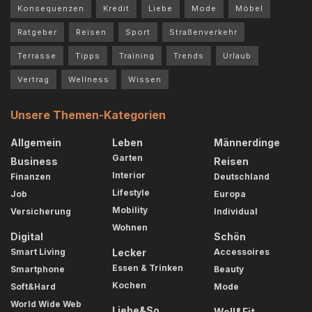
Konsequenzen
Kredit
Liebe
Mode
Möbel
Ratgeber
Reisen
Sport
Straßenverkehr
Terrasse
Tipps
Training
Trends
Urlaub
Vertrag
Wellness
Wissen
Unsere Themen-Kategorien
Allgemein
Leben
Männerdinge
Garten
Business
Reisen
Interior
Finanzen
Deutschland
Lifestyle
Job
Europa
Mobility
Versicherung
Individual
Wohnen
Digital
Schön
Smart Living
Lecker
Accessoires
Essen & Trinken
Smartphone
Beauty
Kochen
Soft&Hard
Mode
World Wide Web
Liebe&So
Well&Fit