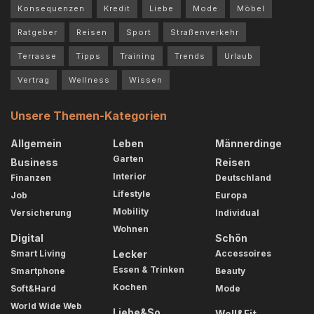
Konsequenzen
Kredit
Liebe
Mode
Möbel
Ratgeber
Reisen
Sport
Straßenverkehr
Terrasse
Tipps
Training
Trends
Urlaub
Vertrag
Wellness
Wissen
Unsere Themen-Kategorien
Allgemein
Leben
Männerdinge
Garten
Business
Reisen
Interior
Finanzen
Deutschland
Lifestyle
Job
Europa
Mobility
Versicherung
Individual
Wohnen
Digital
Schön
Smart Living
Lecker
Accessoires
Essen & Trinken
Smartphone
Beauty
Kochen
Soft&Hard
Mode
World Wide Web
Liebe&So
Well&Fit