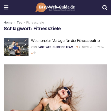
Home
Tag
Fitnessziele
Schlagwort:
Fitnessziele
Wochenplan Vorlage für die Fitnessroutine
VON
EASY-WEB-GUIDE.DE TEAM
4. NOVEMBER 2024
0