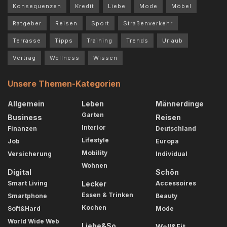
Konsequenzen
Kredit
Liebe
Mode
Möbel
Ratgeber
Reisen
Sport
Straßenverkehr
Terrasse
Tipps
Training
Trends
Urlaub
Vertrag
Wellness
Wissen
Unsere Themen-Kategorien
Allgemein
Leben
Männerdinge
Garten
Business
Reisen
Interior
Finanzen
Deutschland
Lifestyle
Job
Europa
Mobility
Versicherung
Individual
Wohnen
Digital
Schön
Smart Living
Lecker
Accessoires
Essen & Trinken
Smartphone
Beauty
Kochen
Soft&Hard
Mode
World Wide Web
Liebe&So
Well&Fit