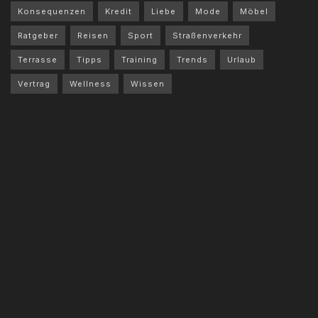
Konsequenzen
Kredit
Liebe
Mode
Möbel
Ratgeber
Reisen
Sport
Straßenverkehr
Terrasse
Tipps
Training
Trends
Urlaub
Vertrag
Wellness
Wissen