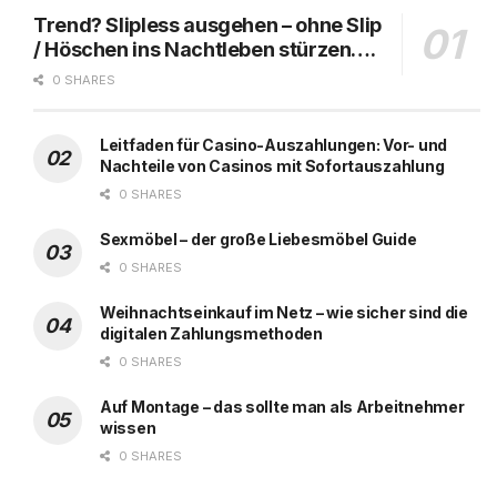
Trend? Slipless ausgehen – ohne Slip
/ Höschen ins Nachtleben stürzen….
0 SHARES
Leitfaden für Casino-Auszahlungen: Vor- und
Nachteile von Casinos mit Sofortauszahlung
0 SHARES
Sexmöbel – der große Liebesmöbel Guide
0 SHARES
Weihnachtseinkauf im Netz – wie sicher sind die
digitalen Zahlungsmethoden
0 SHARES
Auf Montage – das sollte man als Arbeitnehmer
wissen
0 SHARES