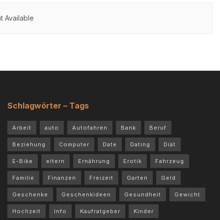
 Available
Schlagwörter – Tags
Arbeit
auto
Autofahren
Bank
Beruf
Beziehung
Computer
Date
Dating
Diät
E-Bike
eltern
Ernährung
Erotik
Fahrzeug
Familie
Finanzen
Freizeit
Garten
Geld
Geschenke
Geschenkideen
Gesundheit
Gewicht
Hochzeit
Info
Kaufratgeber
Kinder