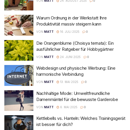
VON
MATT
24. AUGUST 2025
0
Warum Ordnung in der Werkstatt Ihre
Produktivität massiv steigern kann
VON
MATT
16. JULI 2025
0
Die Orangenblume (Choisya ternata): Ein
ausführlicher Ratgeber für Hobbygärtner
VON
MATT
24. JUNI 2025
0
Webdesign und physische Werbung: Eine
harmonische Verbindung
VON
MATT
13. MAI 2025
0
Nachhaltige Mode: Umweltfreundliche
Damenmäntel für die bewusste Garderobe
VON
MATT
6. MAI 2025
0
Kettlebells vs. Hanteln: Welches Trainingsgerät
ist besser für dich?