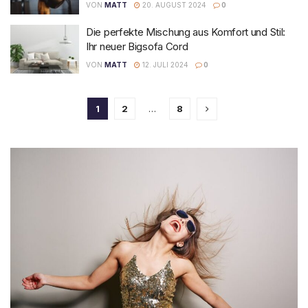
VON
MATT
20. AUGUST 2024
0
Die perfekte Mischung aus Komfort und Stil:
Ihr neuer Bigsofa Cord
VON
MATT
12. JULI 2024
0
1
2
…
8