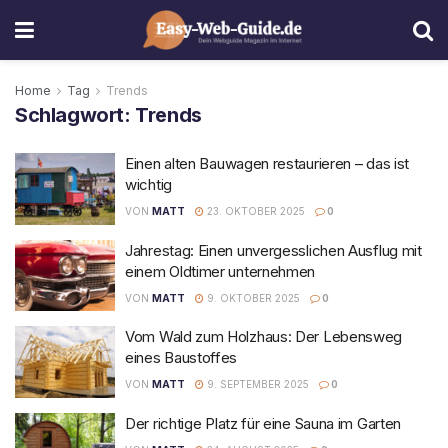
Home
Tag
Trends
Schlagwort:
Trends
Einen alten Bauwagen restaurieren – das ist
wichtig
VON
MATT
23. OKTOBER 2025
0
Jahrestag: Einen unvergesslichen Ausflug mit
einem Oldtimer unternehmen
VON
MATT
9. OKTOBER 2025
0
Vom Wald zum Holzhaus: Der Lebensweg
eines Baustoffes
VON
MATT
9. SEPTEMBER 2025
0
Der richtige Platz für eine Sauna im Garten