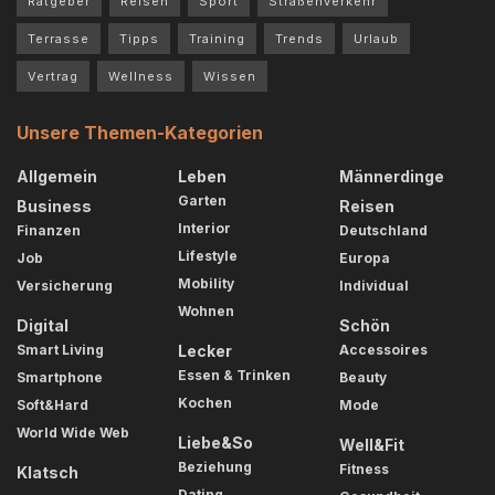
Ratgeber
Reisen
Sport
Straßenverkehr
Terrasse
Tipps
Training
Trends
Urlaub
Vertrag
Wellness
Wissen
Unsere Themen-Kategorien
Allgemein
Leben
Männerdinge
Garten
Business
Reisen
Interior
Finanzen
Deutschland
Lifestyle
Job
Europa
Mobility
Versicherung
Individual
Wohnen
Digital
Schön
Smart Living
Lecker
Accessoires
Essen & Trinken
Smartphone
Beauty
Kochen
Soft&Hard
Mode
World Wide Web
Liebe&So
Well&Fit
Beziehung
Fitness
Klatsch
Dating