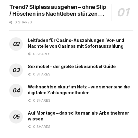
Trend? Slipless ausgehen – ohne Slip
/ Höschen ins Nachtleben stürzen….
0 SHARES
Leitfaden für Casino-Auszahlungen: Vor- und
Nachteile von Casinos mit Sofortauszahlung
0 SHARES
Sexmöbel – der große Liebesmöbel Guide
0 SHARES
Weihnachtseinkauf im Netz – wie sicher sind die
digitalen Zahlungsmethoden
0 SHARES
Auf Montage – das sollte man als Arbeitnehmer
wissen
0 SHARES