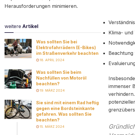
Herausforderungen minimieren.
Verständnis
weitere
Artikel
Klima- und
Was sollten Sie bei
Notwendigk
Elektrofahrrädern (E-Bikes)
Beachtung 
im Straßenverkehr beachten
18. APRIL 2024
Evaluierung
Was sollten Sie beim
Nachfüllen von Motoröl
Insbesonde
beachten?
immenser B
19. MÄRZ 2024
verhindern
potenzielle
Sie sind mit einem Rad heftig
gegen eine Bordsteinkante
grenzübersc
gefahren. Was sollten Sie
beachten?
Gründlich
15. MÄRZ 2024